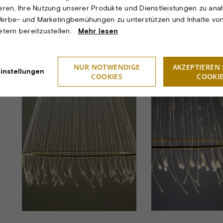
Schutzart:
IP22
ieren, Ihre Nutzung unserer Produkte und Dienstleistungen zu anal
erbe- und Marketingbemühungen zu unterstützen und Inhalte vo
Prüfung:
CE-Kennzeic
ietern bereitzustellen.
Mehr lesen
Bemerkungen:
Andere Größe
Design:
Volfdesign
NUR NOTWENDIGE
AKZEPTIEREN 
instellungen
COOKIES
COOKI