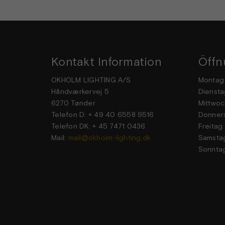
Kontakt Information
Öffn
OKHOLM LIGHTING A/S
Mon
Håndværkervej 5
Dien
6270 Tønder
Mittwoc
Telefon D: + 49 40 6558 9516
Donner
Telefon DK: + 45 7471 0436
Frei
Mail:
mail@okholm-lighting.dk
Sams
Sonn