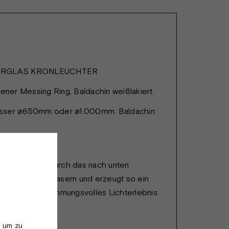
BERGLAS KRONLEUCHTER
fener Messing Ring, Baldachin weißlakiert.
sser ø650mm oder ø1.000mm. Baldachin
, GU10/230V.
ter leuchtet durch das nach unten
ndel von Lichtfasern und erzeugt so ein
 und äußerst stimmungsvolles Lichterlebnis.
, um zu