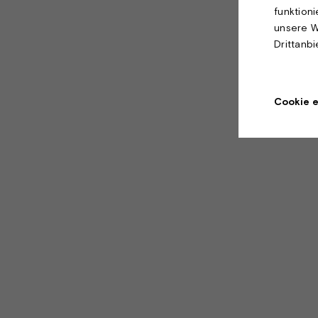
funktion
unsere W
Drittanb
Cookie e