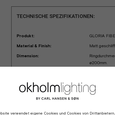
TECHNISCHE SPEZIFIKATIONEN:
Produkt:
GLORIA FI
Material & Finish:
Matt geschlif
Dimension:
Ringdurchme
ø200mm.
Leuchtmittel:
35W Halogen
Lichttechnik:
Der Kronleuch
gerichtete Bü
einzigartiges
Schutzklasse:
I
bsite verwendet eigene Cookies und Cookies von Drittanbietern