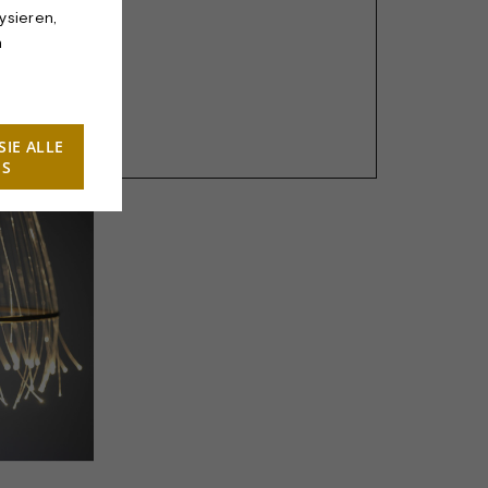
ysieren,
n
hnung
n auf Anfrage.
SIE ALLE
ES