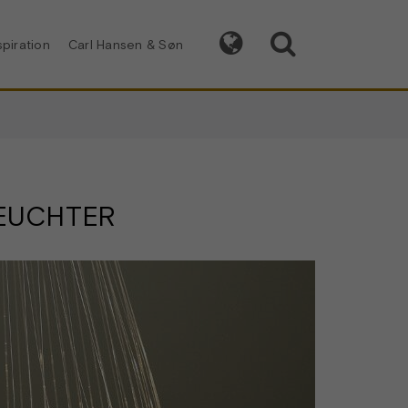


spiration
Carl Hansen & Søn
EUCHTER