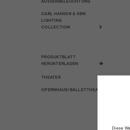
AUSSENBELEUCHTUNG
CARL HANSEN & SØN
LIGHTING
COLLECTION
PRODUKTBLATT
HERUNTERLADEN
THEATER
OPERNHAUS/BALLETTHEATER
Diese We