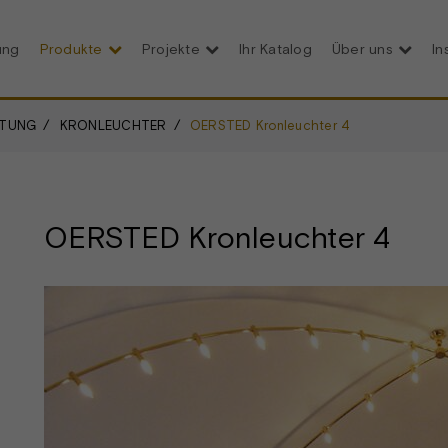
ung
Produkte
Projekte
Ihr Katalog
Über uns
In
HTUNG
KRONLEUCHTER
OERSTED Kronleuchter 4
OERSTED Kronleuchter 4