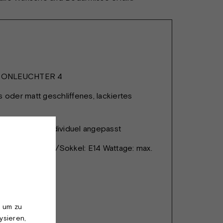
RONLEUCHTER 4
s oder matt geschliffenes, lackiertes
dius werden individuel angepasst
6 spots. Fassung/Sokkel: E14 Wattage: max.
, um zu
ysieren,
hnung