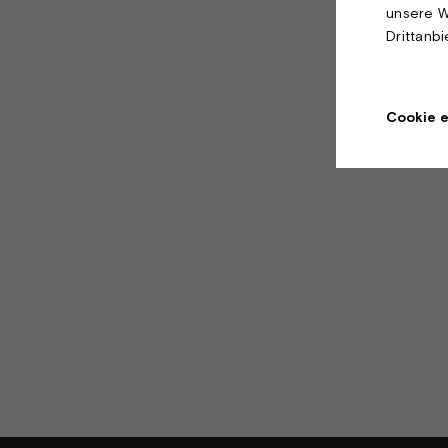
unsere W
Drittanb
Cookie e