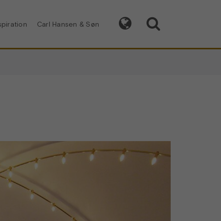


spiration
Carl Hansen & Søn