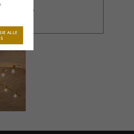
n
Größen erhältlich
sdesign
SIE ALLE
ES