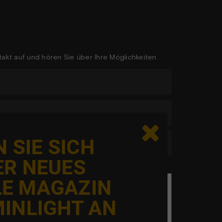
akt auf und hören Sie über Ihre Möglichkeiten

 SIE SICH
ER NEUES
LE MAGAZIN
eg er ikke en robot
INLIGHT AN