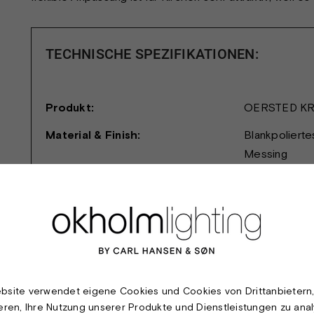
TECHNISCHE SPEZIFIKATIONEN:
Produkt:
OERSTED K
Material & Finish:
Blankpolierte
Messing
Dimension:
Länge und Ra
Leuchtmittel:
12, 14 oder 1
60W, 230V.
Schutzklasse:
I.
Schutzart:
IP20
bsite verwendet eigene Cookies und Cookies von Drittanbietern
ieren, Ihre Nutzung unserer Produkte und Dienstleistungen zu anal
Prüfung:
CE-Kennzeic