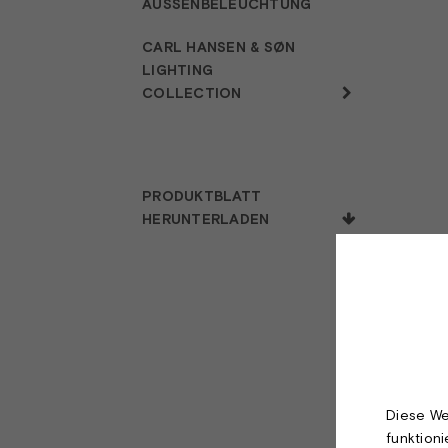
AUSSENBELEUCHTUNG
CARL HANSEN & SØN
LIGHTING
COLLECTION
PRODUKTBLATT
HERUNTERLADEN
Diese We
funktion