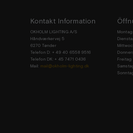
Kontakt Information
Öffn
OKHOLM LIGHTING A/S
Mon
Håndværkervej 5
Dien
6270 Tønder
Mittwoc
Telefon D: + 49 40 6558 9516
Donner
Telefon DK: + 45 7471 0436
Frei
Mail:
mail@okholm-lighting.dk
Sams
Sonn