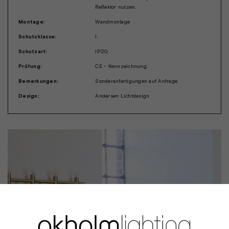
Reflektor nutzen.
Montage:
Wandmontage
Schutzklasse:
I.
Schutzart:
IP20.
Prüfung:
CE - Kennzeichnung.
Bemerkungen:
Sonderanfertigungen auf Anfrage.
Design:
Andersen Lichtdesign