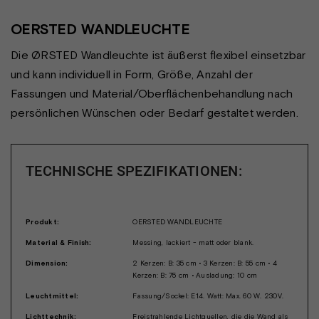
OERSTED WANDLEUCHTE
Die ØRSTED Wandleuchte ist äußerst flexibel einsetzbar
und kann individuell in Form, Größe, Anzahl der
Fassungen und Material/Oberflächenbehandlung nach
persönlichen Wünschen oder Bedarf gestaltet werden.
TECHNISCHE SPEZIFIKATIONEN:
Produkt:
OERSTED WANDLEUCHTE
Material & Finish:
Messing, lackiert - matt oder blank.
Dimension:
2 Kerzen: B: 35 cm • 3 Kerzen: B: 55 cm • 4
Kerzen: B: 75 cm • Ausladung: 10 cm
Leuchtmittel:
Fassung/Sockel: E14. Watt: Max. 60 W. 230V.
Lichttechnik:
Freistrahlende Lichtquellen, die die Wand als