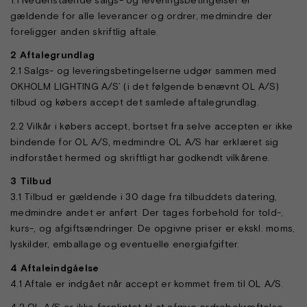
gældende for alle leverancer og ordrer, medmindre der
foreligger anden skriftlig aftale.
2 Aftalegrundlag
2.1 Salgs- og leveringsbetingelserne udgør sammen med
OKHOLM LIGHTING A/S’ (i det følgende benævnt OL A/S)
tilbud og købers accept det samlede aftalegrundlag.
2.2 Vilkår i købers accept, bortset fra selve accepten er ikke
bindende for OL A/S, medmindre OL A/S har erklæret sig
indforstået hermed og skriftligt har godkendt vilkårene.
3 Tilbud
3.1 Tilbud er gældende i 30 dage fra tilbuddets datering,
medmindre andet er anført. Der tages forbehold for told-,
kurs-, og afgiftsændringer. De opgivne priser er ekskl. moms,
lyskilder, emballage og eventuelle energiafgifter.
4 Aftaleindgåelse
4.1 Aftale er indgået når accept er kommet frem til OL A/S.