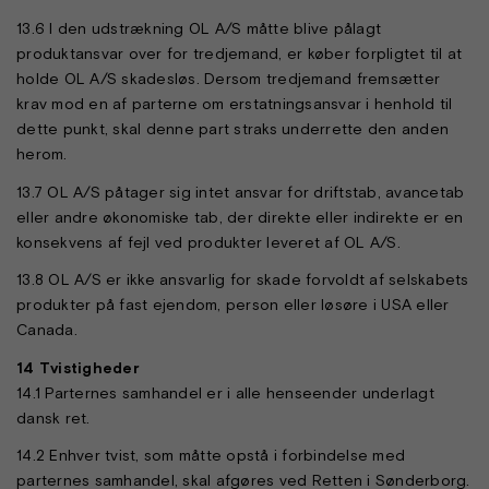
13.6 I den udstrækning OL A/S måtte blive pålagt
produktansvar over for tredjemand, er køber forpligtet til at
holde OL A/S skadesløs. Dersom tredjemand fremsætter
krav mod en af parterne om erstatningsansvar i henhold til
dette punkt, skal denne part straks underrette den anden
herom.
13.7 OL A/S påtager sig intet ansvar for driftstab, avancetab
eller andre økonomiske tab, der direkte eller indirekte er en
konsekvens af fejl ved produkter leveret af OL A/S.
13.8 OL A/S er ikke ansvarlig for skade forvoldt af selskabets
produkter på fast ejendom, person eller løsøre i USA eller
Canada.
14 Tvistigheder
14.1 Parternes samhandel er i alle henseender underlagt
dansk ret.
14.2 Enhver tvist, som måtte opstå i forbindelse med
parternes samhandel, skal afgøres ved Retten i Sønderborg.