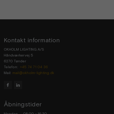
Kontakt information
OKHOLM LIGHTING A/S
Håndværkervej 5
6270 Tønder
Telefon:
+45 74 71 04 36
Mail:
mail@okholm-lighting.dk


Åbningstider
Mandag
08:00 - 16:30