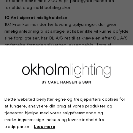
forfaldne beløb med 2.00 % pr. påbegyndt måned fra
forfaldstid og indtil betaling sker
10 Anticiperet misligholdelse
10.1 Fremkommer der før levering oplysninger, der giver
rimelig anledning til at antage, at køber ikke vil kunne opfylde
sine forpligtelser, har OL A/S ret til at kræve en efter OL A/S’
opfattelse fornøden sikkerhed, eksempelvis i form af
bankgaranti.
10.2 Undlader køber at stille den krævede sikkerhed straks
efter påkrav, er OL A/S berettiget til at ophæve aftalen.
11 Oplysninger
11.1 OL A/S påtager sig intet ansvar for eventuelle fejl i
brochurer eller andet trykt materiale.
Dette websted benytter egne og tredjeparters cookies for
12 Ansvarsbegrænsning
at fungere, analysere din brug af vores produkter og
12.1 OL A/S påtager sig intet ansvar for over-fladeskader på
tjenester, hjælpe med vores salgsfremmende og
messingdele, som placeres udendørs direkte mod væg, som
marketingsmæssige indsats og levere indhold fra
udsættes for stor luftfugtighed, som følge af vandskader/
tredjeparter.
Læs mere
kondensskader, skiftende temperatur, aggressivt miljø eller