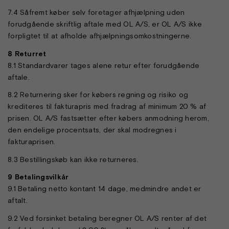
7.4 Såfremt køber selv foretager afhjælpning uden
forudgående skriftlig aftale med OL A/S, er OL A/S ikke
forpligtet til at afholde afhjælpningsomkostningerne.
8 Returret
8.1 Standardvarer tages alene retur efter forudgående
aftale.
8.2 Returnering sker for købers regning og risiko og
krediteres til fakturapris med fradrag af minimum 20 % af
prisen. OL A/S fastsætter efter købers anmodning herom,
den endelige procentsats, der skal modregnes i
fakturaprisen.
8.3 Bestillingskøb kan ikke returneres.
9 Betalingsvilkår
9.1 Betaling netto kontant 14 dage, medmindre andet er
aftalt.
9.2 Ved forsinket betaling beregner OL A/S renter af det