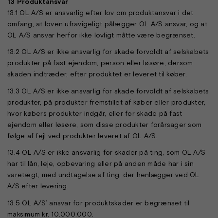
13 Produktansvar
13.1 OL A/S er ansvarlig efter lov om produktansvar i det
omfang, at loven ufravigeligt pålægger OL A/S ansvar, og at
OL A/S ansvar herfor ikke lovligt måtte være begrænset.
13.2 OL A/S er ikke ansvarlig for skade forvoldt af selskabets
produkter på fast ejendom, person eller løsøre, dersom
skaden indtræder, efter produktet er leveret til køber.
13.3 OL A/S er ikke ansvarlig for skade forvoldt af selskabets
produkter, på produkter fremstillet af køber eller produkter,
hvor købers produkter indgår, eller for skade på fast
ejendom eller løsøre, som disse produkter forårsager som
følge af fejl ved produkter leveret af OL A/S.
13.4 OL A/S er ikke ansvarlig for skader på ting, som OL A/S
har til lån, leje, opbevaring eller på anden måde har i sin
varetægt, med undtagelse af ting, der henlægger ved OL
A/S efter levering.
13.5 OL A/S’ ansvar for produktskader er begrænset til
maksimum kr. 10.000.000.