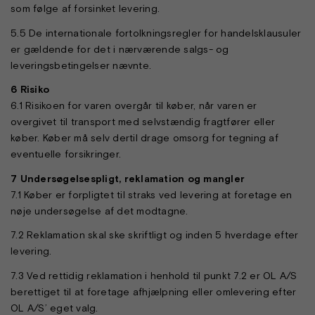
som følge af forsinket levering.
5.5 De internationale fortolkningsregler for handelsklausuler
er gældende for det i nærværende salgs- og
leveringsbetingelser nævnte.
6 Risiko
6.1 Risikoen for varen overgår til køber, når varen er
overgivet til transport med selvstændig fragtfører eller
køber. Køber må selv dertil drage omsorg for tegning af
eventuelle forsikringer.
7 Undersøgelsespligt, reklamation og mangler
7.1 Køber er forpligtet til straks ved levering at foretage en
nøje undersøgelse af det modtagne.
7.2 Reklamation skal ske skriftligt og inden 5 hverdage efter
levering.
7.3 Ved rettidig reklamation i henhold til punkt 7.2 er OL A/S
berettiget til at foretage afhjælpning eller omlevering efter
OL A/S’ eget valg.