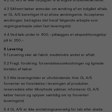
4.2 OL A/S er ikke forpligtet til at afgive ordrebekræftelse.
4.3 Såfremt køber anmoder om ændring af en indgået aftale,
er OL A/S berettiget til at afvise ændringerne. Accepteres
ændringen, betragtes det heraf følgende arbejde som
regningsarbejde uden fast leveringstid.
4.4 Ved køb under kr. 800,- pålægges et ekspeditionsgebyr
på kr. 250,-.
5 Levering
5.1 Levering sker ab fabrik, medmindre andet er aftalt.
5.2 Fragt, forsikring, forsendelsesomkostninger og lignede
betales af køber.
5.3 Alle leveringstider er uforbindende. Hvis OL A/S
forventer en forsinkelse i leveringen af produkter,
reservedele eller tilknyttede ydelser, informerer OL A/S
køber herom og oplyser samtidig om ny forventet
leveringstid.
5.4 OL A/S er ikke erstatningsansvarlig for tab eller skade