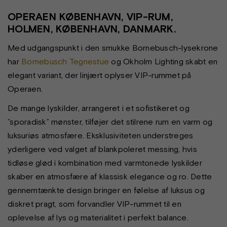
OPERAEN KØBENHAVN, VIP-RUM,
HOLMEN, KØBENHAVN, DANMARK.
Med udgangspunkt i den smukke Bornebusch-lysekrone
har
Bornebusch Tegnestue
og Okholm Lighting skabt en
elegant variant, der linjært oplyser VIP-rummet på
Operaen.
De mange lyskilder, arrangeret i et sofistikeret og
”sporadisk” mønster, tilføjer det stilrene rum en varm og
luksuriøs atmosfære. Eksklusiviteten understreges
yderligere ved valget af blankpoleret messing, hvis
tidløse glød i kombination med varmtonede lyskilder
skaber en atmosfære af klassisk elegance og ro. Dette
gennemtænkte design bringer en følelse af luksus og
diskret pragt, som forvandler VIP-rummet til en
oplevelse af lys og materialitet i perfekt balance.