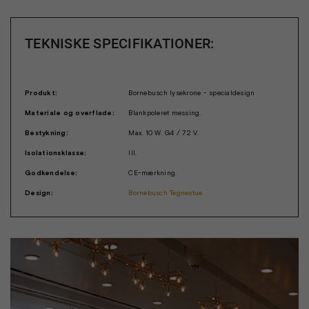
TEKNISKE SPECIFIKATIONER:
Produkt:
Bornebusch lysekrone - specialdesign
Materiale og overflade:
Blankpoleret messing.
Bestykning:
Max. 10 W. G4 / 72 V.
Isolationsklasse:
III.
Godkendelse:
CE-mærkning.
Design:
Bornebusch Tegnestue