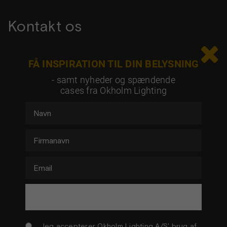
Kontakt os

Tag kontakt og hør mere om dine muligheder
FÅ INSPIRATION TIL DIN BELYSNING
- samt nyheder og spændende
cases fra Okholm Lighting
Jeg accepterer Okholm Lighting A/S' brug af