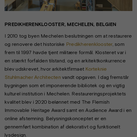
PREDIKHERENKLOOSTER, MECHELEN, BELGIEN
I 2010 tog byen Mechelen beslutningen om at restaurere
og renovere det historiske
Predikherenklooster
, som
frem til 1997 havde tjent militære formål. Klosteret var i
en stærkt forfalden tilstand, og en arkitektkonkurrence
blev udskrevet, hvor arkitektfirmaet
Korteknie
Stuhlmacher Architecten
vandt opgaven. I dag fremstår
bygningen som et imponerende bibliotek og en vigtig
kulturel institution i Mechelen. Restaureringsprojektets
kvalitet blev i 2020 belønnet med The Flemish
Immovable Heritage Award samt en Audience Award i en
online afstemning. Belysningskonceptet er en
gennemført kombination af dekorativt og funktionelt
lysdesign.