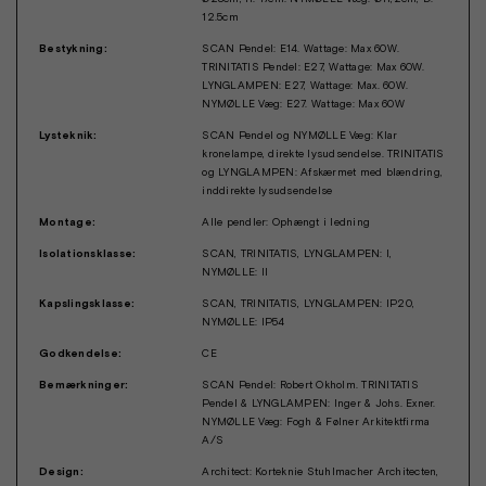
12.5cm
Bestykning:
SCAN Pendel: E14. Wattage: Max 60W.
TRINITATIS Pendel: E27, Wattage: Max 60W.
LYNGLAMPEN: E27, Wattage: Max. 60W.
NYMØLLE Væg: E27. Wattage: Max 60W
Lysteknik:
SCAN Pendel og NYMØLLE Væg: Klar
kronelampe, direkte lysudsendelse. TRINITATIS
og LYNGLAMPEN: Afskærmet med blændring,
inddirekte lysudsendelse
Montage:
Alle pendler: Ophængt i ledning
Isolationsklasse:
SCAN, TRINITATIS, LYNGLAMPEN: I,
NYMØLLE: II
Kapslingsklasse:
SCAN, TRINITATIS, LYNGLAMPEN: IP20,
NYMØLLE: IP54
Godkendelse:
CE
Bemærkninger:
SCAN Pendel: Robert Okholm. TRINITATIS
Pendel & LYNGLAMPEN: Inger & Johs. Exner.
NYMØLLE Væg: Fogh & Følner Arkitektfirma
A/S
Design:
Architect: Korteknie Stuhlmacher Architecten,