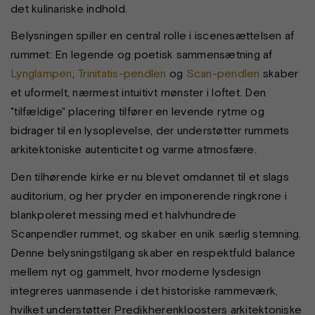
det kulinariske indhold.
Belysningen spiller en central rolle i iscenesættelsen af
rummet: En legende og poetisk sammensætning af
Lynglampen
,
Trinitatis-pendlen
og
Scan-pendlen
skaber
et uformelt, nærmest intuitivt mønster i loftet. Den
"tilfældige" placering tilfører en levende rytme og
bidrager til en lysoplevelse, der understøtter rummets
arkitektoniske autenticitet og varme atmosfære.
Den tilhørende kirke er nu blevet omdannet til et slags
auditorium, og her pryder en imponerende ringkrone i
blankpoleret messing med et halvhundrede
Scanpendler rummet, og skaber en unik særlig stemning.
Denne belysningstilgang skaber en respektfuld balance
mellem nyt og gammelt, hvor moderne lysdesign
integreres uanmasende i det historiske rammeværk,
hvilket understøtter Predikherenkloosters arkitektoniske