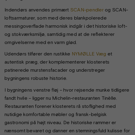
Indendørs anvendes primært
SCAN-pendler
og SCAN-
loftsarmaturer, som med deres blankpolerede
messingoverflade harmonisk indgår i det historiske loft-
og stokværksmiljø, samtidig med at de reflekterer
omgivelserne med en varm glød.
Udendørs tilfører den rustikke
NYMØLLE Væg
et
autentisk præg, der komplementerer klosterets
patinerede murstensfacader og understreger
bygningens robuste historie.
I bygningens venstre fløj – hvor rejsende munke tidligere
fandt hvile – ligger nu Michelin-restauranten Tinèlle.
Restauranten forener klosterets rå stoflighed med
nutidige komfortable møbler og fransk-belgisk
gastronomi på højt niveau. De historiske rammer er
nænsomt bevaret og danner en stemningsfuld kulisse for