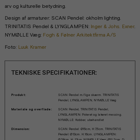
arv og kulturelle betydning.
Design af armaturer: SCAN Pendel: okholm lighting.
TRINITATIS Pendel & LYNGLAMPEN:
Inger & Johs. Exner
.
NYMØLLE Væg:
Fogh & Følner Arkitektfirma A/S
Foto:
Luuk Kramer
TEKNISKE SPECIFIKATIONER:
Produkt:
SCAN Pendel m/lige skærm. TRINITATIS
Pendel, LYNGLAMPEN, NYMØLLE Væg
Materiale og overflade:
SCAN Pendel, TRINITATIS Pendel,
LYNGLAMPEN: Poleret og lakeret messing.
NYMØLLE: Kobber, ubehandlet
Dimension:
SCAN Pendel: Ø15cm, H:7,5cm. TRINITATIS
Pendel: Ø13cm. H:16cm. LYNGLAMPEN:
Ø28cm, H: 17cm. NYMØLLE Væg: Ø11,2cm, D: