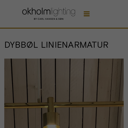

DYBBØL LINIENARMATUR