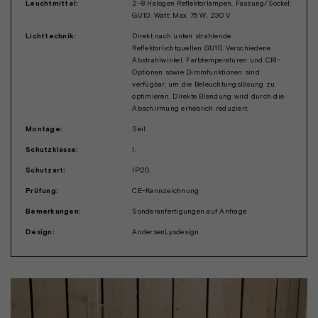
Leuchtmittel:
2-8 Halogen Reflektorlampen. Fassung/Sockel:
GU10. Watt: Max. 75 W. 230 V
Lichttechnik:
Direkt nach unten strahlende
Reflektorlichtquellen GU10. Verschiedene
Abstrahlwinkel, Farbtemperaturen und CRI-
Optionen sowie Dimmfunktionen sind
verfügbar, um die Beleuchtungslösung zu
optimieren. Direkte Blendung wird durch die
Abschirmung erheblich reduziert.
Montage:
Seil
Schutzklasse:
I.
Schutzart:
IP20.
Prüfung:
CE-Kennzeichnung
Bemerkungen:
Sonderanfertigungen auf Anfrage
Design:
AndersenLysdesign