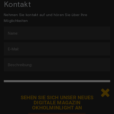
Kontakt
Nehmen Sie kontakt auf und hören Sie über Ihre
Möglichkeiten

Jeg er ikke en robot
SEHEN SIE SICH UNSER NEUES
DIGITALE MAGAZIN
OKHOLMINLIGHT AN
Adgangen til elementet er blevet begrænset, da