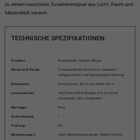
zu einem luxuriösen Zusammenspiel aus Licht, Raum und
Materialität vereint.
TECHNISCHE SPEZIFIKATIONEN:
Produkt:
Kronleuchter, Spezial Design
Material & Finish:
Pulverlackiertes Aluminium, Edelstahl -
mattgeschliffen und blankpoliertes Messing
Dimension:
Durchmesser: 6,2 m und Höhe: 0,9 m.
Leuchtmittel:
144 Stück SCAN Pendeln E14 mit 4,5 W
dimmbaren LED Lichtquellen
Montage:
Wire
Schutzklasse:
I.
Prüfung:
CE
Bemerkungen:
Scan Pendelleuchte design: Robert Okholm