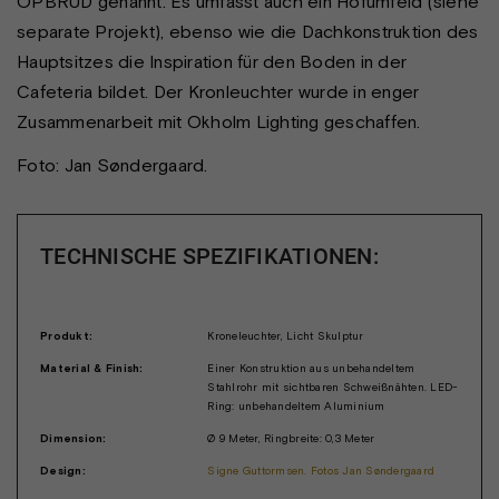
OPBRUD genannt. Es umfasst auch ein Hofumfeld (siehe
separate Projekt), ebenso wie die Dachkonstruktion des
Hauptsitzes die Inspiration für den Boden in der
Cafeteria bildet. Der Kronleuchter wurde in enger
Zusammenarbeit mit Okholm Lighting geschaffen.
Foto: Jan Søndergaard.
TECHNISCHE SPEZIFIKATIONEN:
Produkt:
Kroneleuchter, Licht Skulptur
Material & Finish:
Einer Konstruktion aus unbehandeltem
Stahlrohr mit sichtbaren Schweißnähten. LED-
Ring: unbehandeltem Aluminium
Dimension:
Ø 9 Meter, Ringbreite: 0,3 Meter
Design:
Signe Guttormsen. Fotos Jan Søndergaard