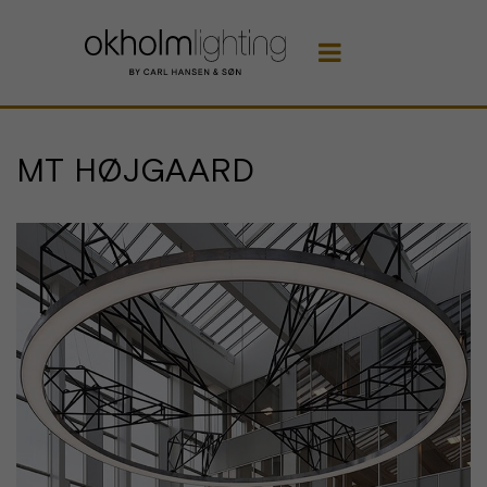

MT HØJGAARD