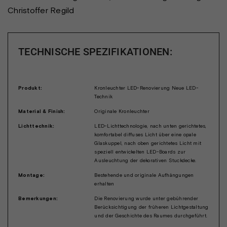
Christoffer Regild
TECHNISCHE SPEZIFIKATIONEN:
Produkt:
Kronleuchter LED-Renovierung Neue LED-
Technik
Material & Finish:
Originale Kronleuchter
Lichttechnik:
LED-Lichttechnologie, nach unten gerichtetes,
komfortabel diffuses Licht über eine opale
Glaskuppel, nach oben gerichtetes Licht mit
speziell entwickelten LED-Boards zur
Ausleuchtung der dekorativen Stuckdecke.
Montage:
Bestehende und originale Aufhängungen
erhalten
Bemerkungen:
Die Renovierung wurde unter gebührender
Berücksichtigung der früheren Lichtgestaltung
und der Geschichte des Raumes durchgeführt.