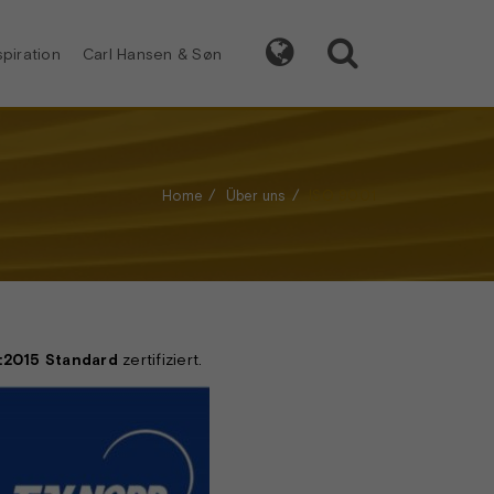


spiration
Carl Hansen & Søn
Home
Über uns
ISO 9001
:2015 Standard
zertifiziert.