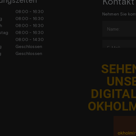
ungszeiten
Kontakt
tag
08:00 - 16:30
Nehmen Sie kont
stag
08:00 - 16:30
h
08:00 - 16:30
stag
08:00 - 16:30
tag
08:00 - 14:30
tag
Geschlossen
tag
Geschlossen
SEHEN
UNS
DIGITA
J
OKHOLM
Adgangen ti
har ac