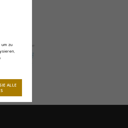
, um zu
ysieren,
n
SIE ALLE
ES