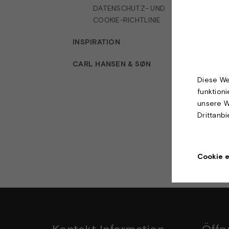
DATENSCHUTZ- UND
COOKIE-RICHTLINIE
INSPIRATION
CARL HANSEN & SØN
Diese We
funktion
unsere W
Drittanb
Cookie e