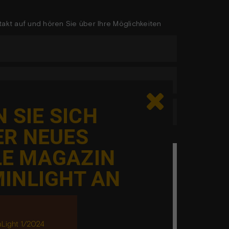
akt auf und hören Sie über Ihre Möglichkeiten

 SIE SICH
ER NEUES
LE MAGAZIN
eg er ikke en robot
INLIGHT AN
l elementet er blevet begrænset, da du ikke
cepteret de påkrævede cookies. Denne