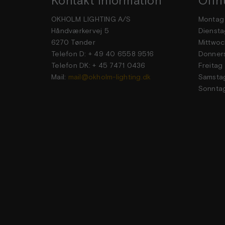
Kontakt Information
Öffn
OKHOLM LIGHTING A/S
Mon
Håndværkervej 5
Dien
6270 Tønder
Mittwoc
Telefon D: + 49 40 6558 9516
Donner
Telefon DK: + 45 7471 0436
Frei
Mail:
mail@okholm-lighting.dk
Sams
Sonn