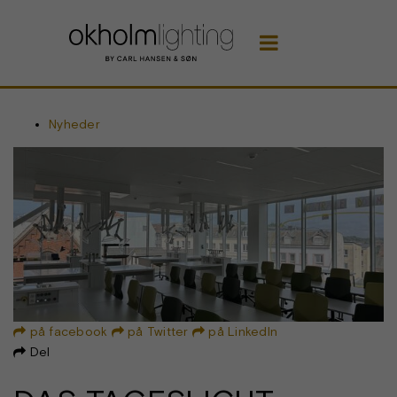

Nyheder
på facebook
på Twitter
på LinkedIn



Del
