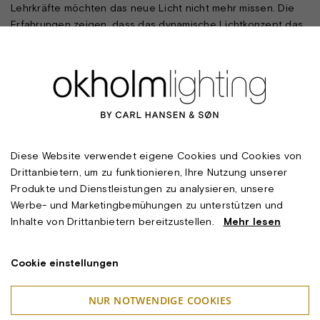
Lehrkräfte möchten das neue Licht nicht mehr missen. Die
Erfahrungen zeigen, dass das dynamische Lichtkonzept das
Wohlbefinden und die allgemeine Lern- und Lehratmosphäre
deutlich verbessert.
FAKTEN
Bauherr: Schulvereinigung für Südschleswig und A.P. Møller
Stiftung
Architekt: Praksis Arkitekter
Lichtkonzept:
Ulrike Brandi Licht
& Okholm Lighting A/S
Diese Website verwendet eigene Cookies und Cookies von
Beleuchtungsprojekt und Leuchtenhersteller: Okholm
Drittanbietern, um zu funktionieren, Ihre Nutzung unserer
Lighting A/S
Produkte und Dienstleistungen zu analysieren, unsere
Werbe- und Marketingbemühungen zu unterstützen und
Inhalte von Drittanbietern bereitzustellen.
Mehr lesen
BILLEDER
Cookie einstellungen
NUR NOTWENDIGE COOKIES