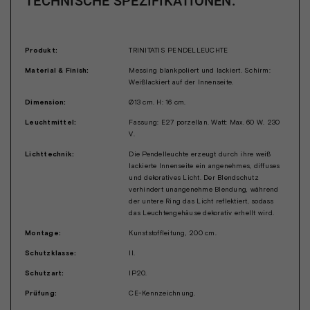
TECHNISCHE SPEZIFIKATIONEN:
Produkt:
TRINITATIS PENDELLEUCHTE
Material & Finish:
Messing blankpoliert und lackiert. Schirm:
Weißlackiert auf der Innenseite.
Dimension:
Ø13 cm. H: 16 cm.
Leuchtmittel:
Fassung: E27 porzellan. Watt: Max. 60 W. 230
V.
Lichttechnik:
Die Pendelleuchte erzeugt durch ihre weiß
lackierte Innenseite ein angenehmes, diffuses
und dekoratives Licht. Der Blendschutz
verhindert unangenehme Blendung, während
der untere Ring das Licht reflektiert, sodass
das Leuchtengehäuse dekorativ erhellt wird.
Montage:
Kunststoffleitung, 200 cm.
Schutzklasse:
II.
Schutzart:
IP20.
Prüfung:
CE-Kennzeichnung.