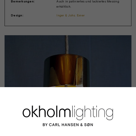
Bemerkungen:
Auch in patiniertes und lackiertes Messing
erhältlich.
Design:
Inger & Johs. Exner