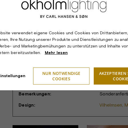
Leuchtmittel:
1, 3 oder 5 T
Watt: Max. 60
Lichttechnik:
Die Wandleuch
bsite verwendet eigene Cookies und Cookies von Drittanbietern
mit freistrah
ieren, Ihre Nutzung unserer Produkte und Dienstleistungen zu anal
Verkabelung 
erbe- und Marketingbemühungen zu unterstützen und Inhalte vo
Leitungsschut
ietern bereitzustellen.
Mehr lesen
Schutzklasse:
II.
Schutzart:
IP20.
NUR NOTWENDIGE
AKZEPTIEREN 
instellungen
COOKIES
COOKI
Prüfung:
CE-Kennzeic
Bemerkungen:
Sonderanfert
Design:
Vilhelmsen, 