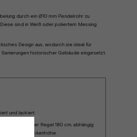
rkabelung durch ein Ø10 mm Pendelrohr zu
d. Diese sind in Weiß oder poliertem Messing
isches Design aus, wodurch sie ideal für
bei Sanierungen historischer Gebäude eingesetzt.
ert und lackiert.
 cm. Höhe: In der Regel 180 cm, abhängig
ort und der Deckenhöhe.