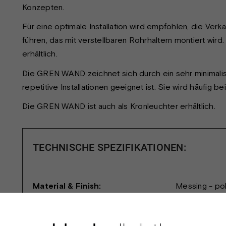
Konzepten.
Für eine optimale Installation wird empfohlen, die Ve
führen, das mit verstellbaren Rohrhaltern montiert wir
erhältlich.
Die GREN WAND zeichnet sich durch ein sehr minimalist
repetitive Installationen geeignet ist. Sie wird häufig 
Die GREN WAND ist auch als Kronleuchter erhältlich.
TECHNISCHE SPEZIFIKATIONEN:
Material & Finish:
Messing - poli
Dimension:
Ausladung: 20
vom Montage