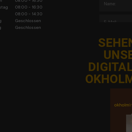
h
08:00 - 16:30
stag
08:00 - 16:30
tag
08:00 - 14:30
tag
Geschlossen
tag
Geschlossen
SEHEN
UNS
DIGITA
J
OKHOLM
Adgangen ti
har ac
foranstal
databes
elementet