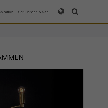


spiration
Carl Hansen & Søn
LAMMEN