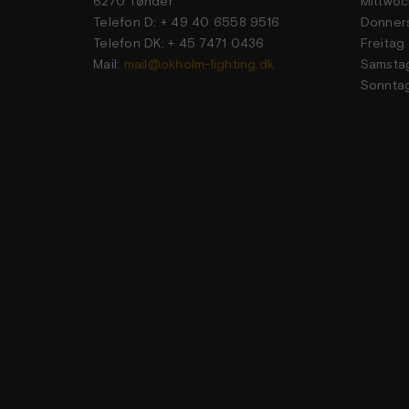
6270 Tønder
Mittwoc
Telefon D: + 49 40 6558 9516
Donner
Telefon DK: + 45 7471 0436
Frei
Mail:
mail@okholm-lighting.dk
Sams
Sonn