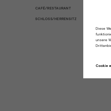
CAFÉ/RESTAURANT
SCHLOSS/HERRENSITZ
Diese We
funktion
unsere W
Drittanb
Cookie e