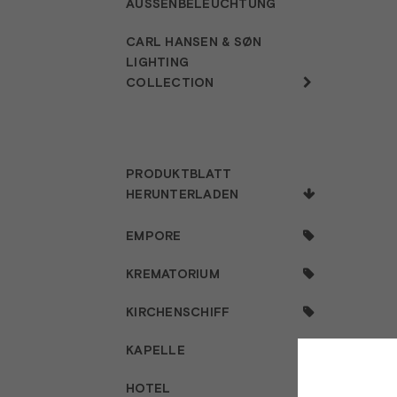
AUSSENBELEUCHTUNG
CARL HANSEN & SØN
LIGHTING
COLLECTION
PRODUKTBLATT
HERUNTERLADEN
EMPORE
KREMATORIUM
KIRCHENSCHIFF
KAPELLE
HOTEL