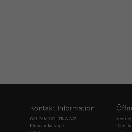
Kontakt Information
Öffn
OKHOLM LIGHTING A/S
Mon
Håndværkervej 5
Dien