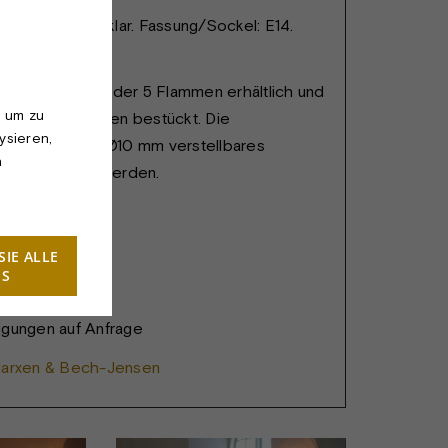
ropfenlampen - klar. Fassung/Sockel: E14.
 W. 230 V.
te ist mit 1, 3 oder 5 Flammen erhältlich und
, um zu
lenden Kronlampen bestückt. Die
ysieren,
kann durch ein Ø10 mm verstellbares
n
zrohr geführt werden.
SIE ALLE
ES
hnung
igungen auf Anfrage
Marxen & Bech-Jensen