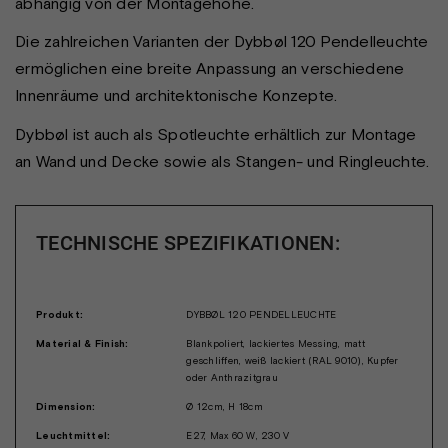
abhängig von der Montagehöhe.
Die zahlreichen Varianten der Dybbøl 120 Pendelleuchte
ermöglichen eine breite Anpassung an verschiedene
Innenräume und architektonische Konzepte.
Dybbøl ist auch als Spotleuchte erhältlich zur Montage
an Wand und Decke sowie als Stangen- und Ringleuchte.
TECHNISCHE SPEZIFIKATIONEN:
Produkt:
DYBBØL 120 PENDELLEUCHTE
Material & Finish:
Blankpoliert, lackiertes Messing, matt
geschliffen, weiß lackiert (RAL 9010), Kupfer
oder Anthrazitgrau
Dimension:
Ø 12cm, H 18cm
Leuchtmittel:
E27, Max 60 W, 230 V