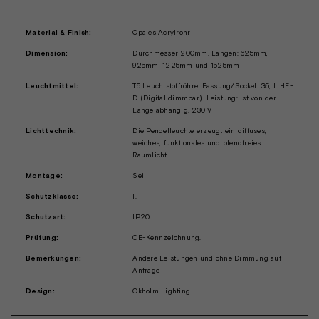
Material & Finish:
Opales Acrylrohr
Dimension:
Durchmesser 200mm. Längen: 625mm,
925mm, 1225mm und 1525mm
Leuchtmittel:
T5 Leuchtstoffröhre. Fassung/Sockel: G5, L HF-
D (Digital dimmbar). Leistung: ist von der
Länge abhängig. 230 V
Lichttechnik:
Die Pendelleuchte erzeugt ein diffuses,
weiches, funktionales und blendfreies
Raumlicht.
Montage:
Seil
Schutzklasse:
I.
Schutzart:
IP20
Prüfung:
CE-Kennzeichnung.
Bemerkungen:
Andere Leistungen und ohne Dimmung auf
Anfrage
Design:
Okholm Lighting