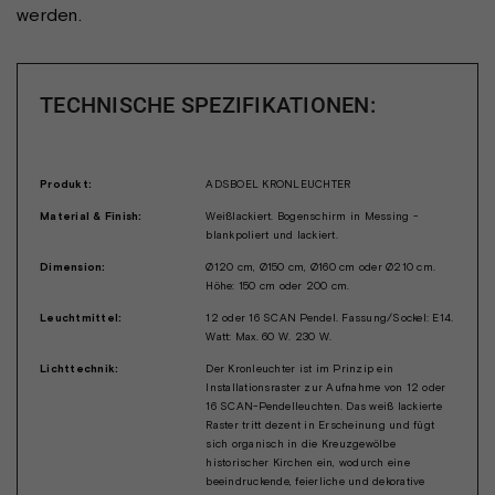
werden.
TECHNISCHE SPEZIFIKATIONEN:
Produkt:
ADSBOEL KRONLEUCHTER
Material & Finish:
Weißlackiert. Bogenschirm in Messing -
blankpoliert und lackiert.
Dimension:
Ø120 cm, Ø150 cm, Ø160 cm oder Ø210 cm.
Höhe: 150 cm oder 200 cm.
Leuchtmittel:
12 oder 16 SCAN Pendel. Fassung/Sockel: E14.
Watt: Max. 60 W. 230 W.
Lichttechnik:
Der Kronleuchter ist im Prinzip ein
Installationsraster zur Aufnahme von 12 oder
16 SCAN-Pendelleuchten. Das weiß lackierte
Raster tritt dezent in Erscheinung und fügt
sich organisch in die Kreuzgewölbe
historischer Kirchen ein, wodurch eine
beeindruckende, feierliche und dekorative