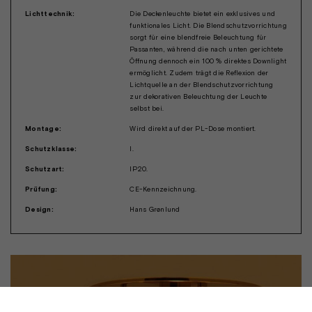
Lichttechnik:
Die Deckenleuchte bietet ein exklusives und
funktionales Licht. Die Blendschutzvorrichtung
sorgt für eine blendfreie Beleuchtung für
Passanten, während die nach unten gerichtete
Öffnung dennoch ein 100 % direktes Downlight
ermöglicht. Zudem trägt die Reflexion der
Lichtquelle an der Blendschutzvorrichtung
zur dekorativen Beleuchtung der Leuchte
selbst bei.
Montage:
Wird direkt auf der PL-Dose montiert.
Schutzklasse:
I.
Schutzart:
IP20.
Prüfung:
CE-Kennzeichnung.
Design:
Hans Grønlund