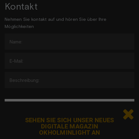
Kontakt
Nehmen Sie kontakt auf und hören Sie über Ihre
Möglichkeiten

Jeg er ikke en robot
SEHEN SIE SICH UNSER NEUES
DIGITALE MAGAZIN
OKHOLMINLIGHT AN
Adgangen til elementet er blevet begrænset, da