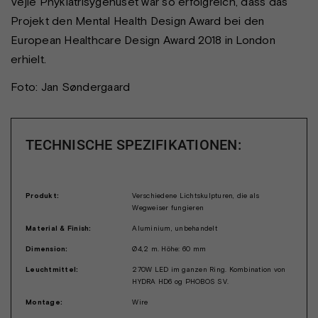
Vejle Phykiatrisygehuset war so erfolgreich, dass das
Projekt den Mental Health Design Award bei den
European Healthcare Design Award 2018 in London
erhielt.
Foto: Jan Søndergaard
TECHNISCHE SPEZIFIKATIONEN:
Produkt:
Verschiedene Lichtskulpturen, die als
Wegweiser fungieren
Material & Finish:
Aluminium, unbehandelt
Dimension:
Ø4,2 m. Höhe: 60 mm
Leuchtmittel:
270W LED im ganzen Ring. Kombination von
HYDRA HD6 og PHOBOS SV.
Montage:
Wire