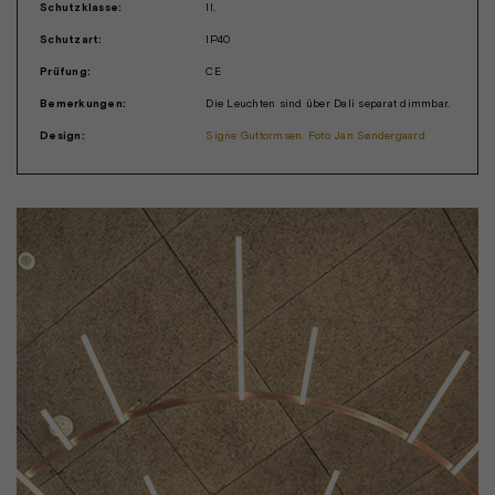
Schutzklasse:
II.
Schutzart:
IP40
Prüfung:
CE
Bemerkungen:
Die Leuchten sind über Dali separat dimmbar.
Design:
Signe Guttormsen. Foto Jan Søndergaard