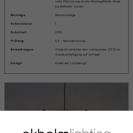
nahe Platzierung an der Montagefläche diese
als Reflektor nutzen.
Montage:
Wandmontage
Schutzklasse:
I.
Schutzart:
IP20.
Prüfung:
CE - Kennzeichnung.
Bemerkungen:
Abstand zwischen den Lichtquellen: 22,5 cm.
Sonderanfertigung auf Anfrage.
Design:
Andersen Lichtdesign