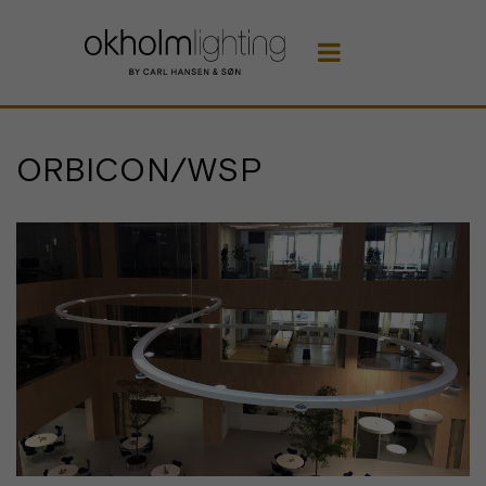

ORBICON/WSP