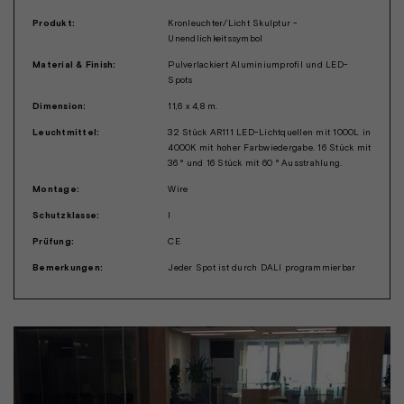
Produkt:
Kronleuchter/Licht Skulptur -
Unendlichkeitssymbol
Material & Finish:
Pulverlackiert Aluminiumprofil und LED-
Spots
Dimension:
11,6 x 4,8 m.
Leuchtmittel:
32 Stück AR111 LED-Lichtquellen mit 1000L in
4000K mit hoher Farbwiedergabe. 16 Stück mit
36 ° und 16 Stück mit 60 ° Ausstrahlung.
Montage:
Wire
Schutzklasse:
I
Prüfung:
CE
Bemerkungen:
Jeder Spot ist durch DALI programmierbar