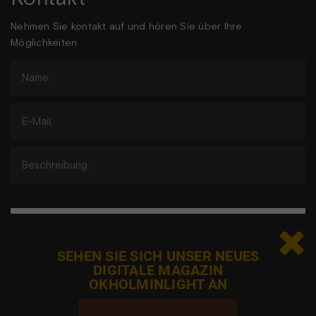
Nehmen Sie kontakt auf und hören Sie über Ihre
Möglichkeiten

Jeg er ikke en robot
SEHEN SIE SICH UNSER NEUES
DIGITALE MAGAZIN
OKHOLMINLIGHT AN
Adgangen til elementet er blevet begrænset, da
du ikke har accepteret de påkrævede cookies.