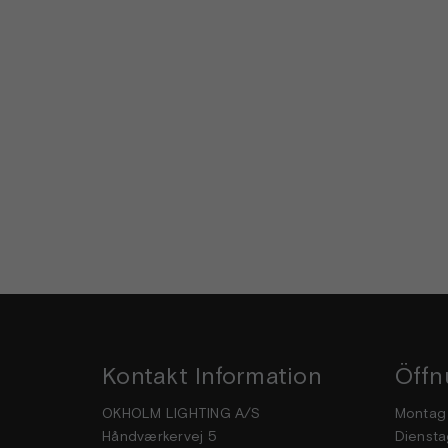
Kontakt Information
Öffn
OKHOLM LIGHTING A/S
Mon
Håndværkervej 5
Dien