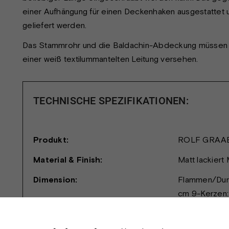
einer Aufhängung für einen Deckenhaken ausgestattet 
geliefert werden.
Das Stammrohr und die Baldachin-Abdeckung müssen se
einer weiß textilummantelten Leitung versehen.
TECHNISCHE SPEZIFIKATIONEN:
Produkt:
ROLF GRAA
Material & Finish:
Matt lackiert
Dimension:
Flammen/Durc
cm 9-Kerzen:
76 cm 15-Ker
H: 99 cm 21-K