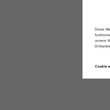
Diese We
funktion
unsere W
Drittanb
Cookie e