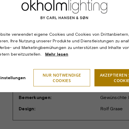
cm, H: 128 cm
Leuchtmittel:
Flammen, klar
Lichttechnik:
Der Kronleuch
bestückt.
bsite verwendet eigene Cookies und Cookies von Drittanbietern
ieren, Ihre Nutzung unserer Produkte und Dienstleistungen zu anal
Montage:
Messingstamm
erbe- und Marketingbemühungen zu unterstützen und Inhalte vo
Baldachin auf 
ietern bereitzustellen.
Mehr lesen
Schutzklasse:
I.
Schutzart:
IP20.
NUR NOTWENDIGE
AKZEPTIEREN 
instellungen
COOKIES
COOKI
Prüfung:
CE
Bemerkungen:
Gewünschte L
Design:
Rolf Graae