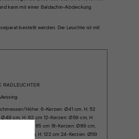
und kann mit einer Baldachin-Abdeckung
parat bestellt werden. Die Leuchte ist mit
E RADLEUCHTER
 Messing
hmesser/Höhe: 6-Kerzen: Ø41 cm, H: 52
 Ø49 cm, H: 62 cm 12-Kerzen: Ø59 cm, H:
zen: Ø77 cm, H: 85 cm 18-Kerzen: Ø89 cm,
erzen: Ø107 cm, H: 122 cm 24-Kerzen: Ø119