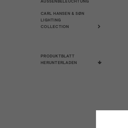
AUSSENBELEUCHTUNG
CARL HANSEN & SØN
LIGHTING
COLLECTION
PRODUKTBLATT
HERUNTERLADEN