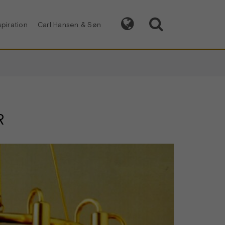


spiration
Carl Hansen & Søn
R