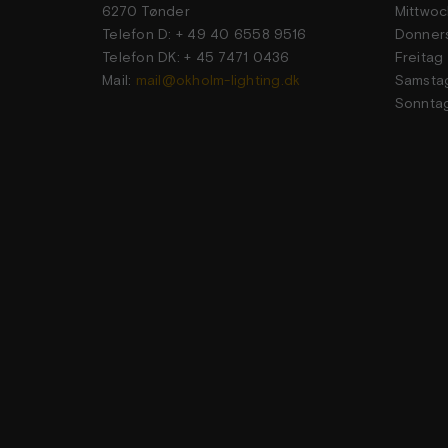
6270 Tønder
Mittwoc
Telefon D: + 49 40 6558 9516
Donner
Telefon DK: + 45 7471 0436
Frei
Mail:
mail@okholm-lighting.dk
Sams
Sonn