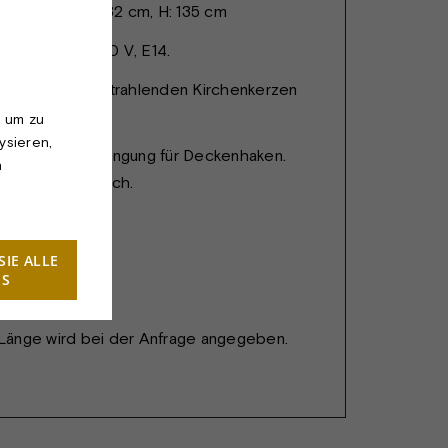
 27-Kerzen: Ø132 cm, H: 135 cm
. Max. 60 W, 230 V, E14.
ter ist mit freistrahlenden Kirchenkerzen
, um zu
ysieren,
rohr mit Aufhängung für Deckenhaken.
n
Anfrage erhältlich.
SIE ALLE
ES
änge wird bei der Anfrage angegeben.