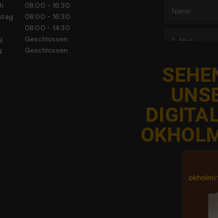
h
08:00 - 16:30
stag
08:00 - 16:30
tag
08:00 - 14:30
tag
Geschlossen
tag
Geschlossen
SEHEN
UNS
DIGITA
J
OKHOLM
Adgangen ti
har ac
foranstal
databes
elementet