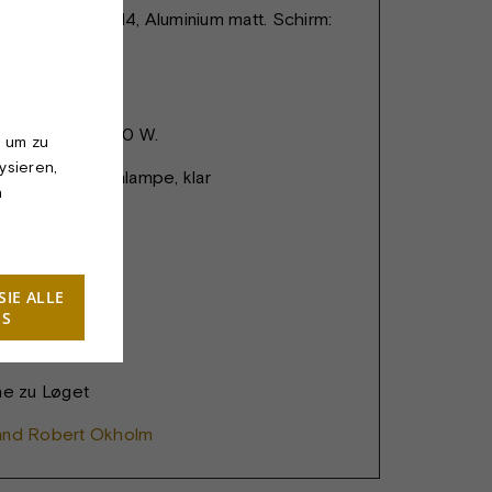
Scan Pendel E14, Aluminium matt. Schirm:
andgeblasen.
3cm
 230 V. Watt: 40 W.
, um zu
ysieren,
richtet, Kronenlampe, klar
n
tung
SIE ALLE
ES
he zu Løget
and Robert Okholm