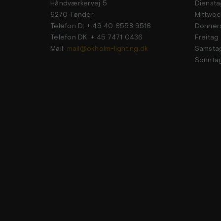
Håndværkervej 5
Dien
6270 Tønder
Mittwoc
Telefon D: + 49 40 6558 9516
Donner
Telefon DK: + 45 7471 0436
Frei
Mail:
mail@okholm-lighting.dk
Sams
Sonn