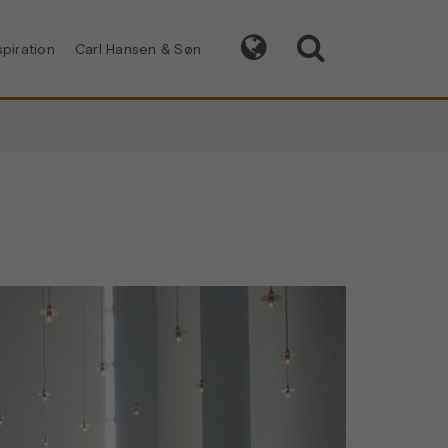


spiration
Carl Hansen & Søn