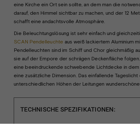
eine Kirche ein Ort sein sollte, an dem man die notwen
darauf, den Himmel sichtbar zu machen, und der 12 M
schafft eine andachtsvolle Atmosphäre.
Die Beleuchtungslösung ist sehr einfach und gleichzeitig
SCAN Pendelleuchte
aus weiß lackiertem Aluminium mi
Pendelleuchten sind im Schiff und Chor gleichmäßig auf
sie auf der Empore der schrägen Deckenfläche folge
eine beeindruckende schwebende Lichtdecke in dem
eine zusätzliche Dimension. Das einfallende Tageslicht
unterschiedlichen Höhen der Leitungen wunderschöne 
TECHNISCHE SPEZIFIKATIONEN:
Produkt:
SCAN PEND