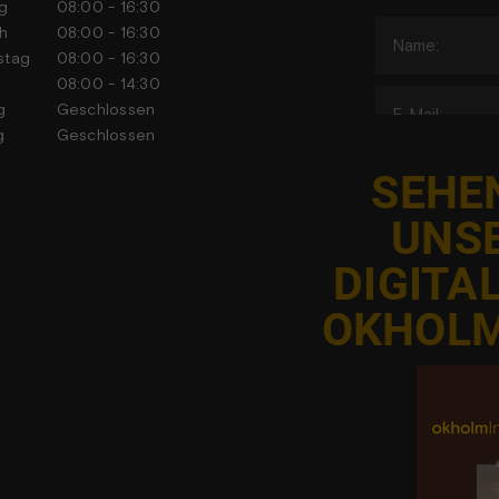
stag
08:00 - 16:30
h
08:00 - 16:30
stag
08:00 - 16:30
tag
08:00 - 14:30
tag
Geschlossen
tag
Geschlossen
SEHEN
UNS
DIGITA
J
OKHOLM
Adgangen ti
har ac
foranstal
databes