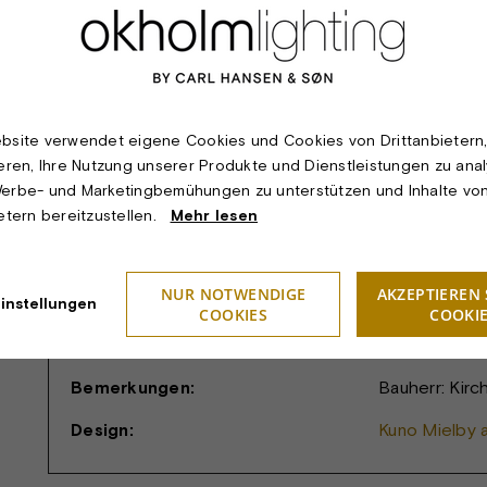
Material & Finish:
Beleuchtung: 
Akryl klar, s
Dimension:
Ø11,5cm, H:7,
Leuchtmittel:
Tropfenlampe,
bsite verwendet eigene Cookies und Cookies von Drittanbietern
ieren, Ihre Nutzung unserer Produkte und Dienstleistungen zu anal
Lichttechnik:
Nach unten ge
erbe- und Marketingbemühungen zu unterstützen und Inhalte vo
ietern bereitzustellen.
Mehr lesen
Montage:
Kunststofflei
Schutzklasse:
II
NUR NOTWENDIGE
AKZEPTIEREN 
Schutzart:
IP20
instellungen
COOKIES
COOKI
Prüfung:
CE
Bemerkungen:
Bauherr: Kirc
Design:
Kuno Mielby 