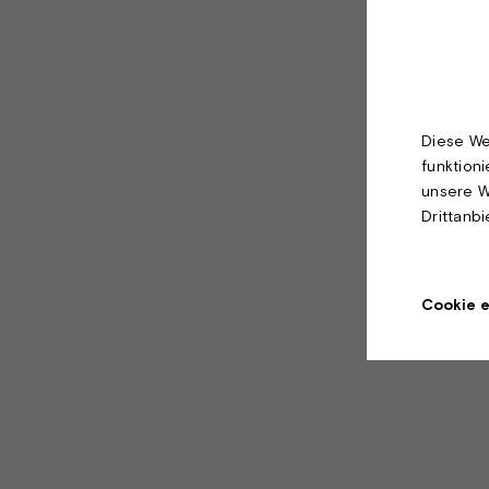
Diese We
funktion
unsere W
Drittanb
Cookie e