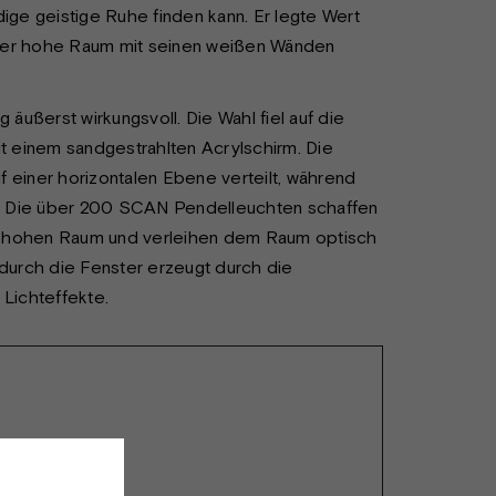
dige geistige Ruhe finden kann. Er legte Wert
eter hohe Raum mit seinen weißen Wänden
 äußerst wirkungsvoll. Die Wahl fiel auf die
t einem sandgestrahlten Acrylschirm. Die
 einer horizontalen Ebene verteilt, während
n. Die über 200 SCAN Pendelleuchten schaffen
 hohen Raum und verleihen dem Raum optisch
 durch die Fenster erzeugt durch die
Lichteffekte.
ELLEUCHTE