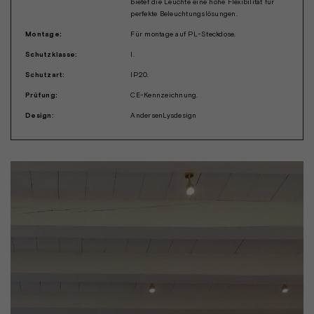
bietet die Leuchte eine hohe Flexibilität für
perfekte Beleuchtungslösungen.
Montage:
Für montage auf PL-Steckdose.
Schutzklasse:
I.
Schutzart:
IP20.
Prüfung:
CE-Kennzeichnung.
Design:
AndersenLysdesign