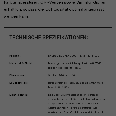
Farbtemperaturen, CRI-Werten sowie Dimmfunktionen
erhältlich, sodass die Lichtqualität optimal angepasst
werden kann.
TECHNISCHE SPEZIFIKATIONEN:
Produkt:
DYBBØL DECKENLEUCHTE MIT KIPPLED
Material & Finish:
Messing - lackiert, blankpoliert, matt. Weiß
lackiert oder grafital-grau.
Dimension:
Schirm: Ø7,6cm. H: 16 cm.
Leuchtmittel:
Reflektorlampe. Fassung/Sockel: GU10. Watt:
Max. 75 W. 230 V.
Lichttechnik:
Das Spot-Leuchtengehäuse ist stufenlos
einstellbar und mit GU10 Reflektorlichtquellen
ausgestattet. Da diese mit verschiedenen
Abstrahlwinkeln, Farbtemperaturen, CRI-
Werten und Dimmfunktionen erhältlich sind,