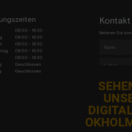
ungszeiten
Kontakt
tag
08:00 - 16:30
Nehmen Sie kont
stag
08:00 - 16:30
h
08:00 - 16:30
stag
08:00 - 16:30
tag
08:00 - 14:30
tag
Geschlossen
tag
Geschlossen
SEHEN
UNS
DIGITA
J
OKHOLM