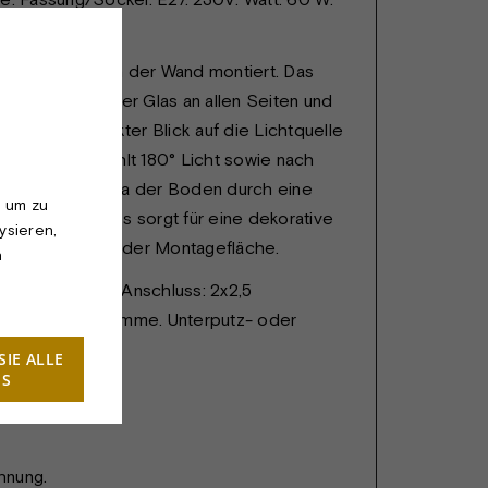
te ist direkt an der Wand montiert. Das
se verfügt über Glas an allen Seiten und
urch ein direkter Blick auf die Lichtquelle
Die Leuchte strahlt 180° Licht sowie nach
etes Licht ab, da der Boden durch eine
, um zu
setzt wurde. Dies sorgt für eine dekorative
ysieren,
lle Beleuchtung der Montagefläche.
n
 Wand montiert. Anschluss: 2x2,5
 + Erdungsklemme. Unterputz- oder
ation.
SIE ALLE
ES
hnung.