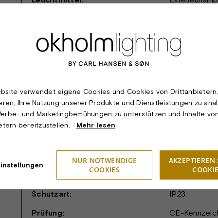
230 V
Lichttechnik:
Die Wandleuch
Leuchtengehäu
am Boden, wod
möglich ist. 
unten gericht
bsite verwendet eigene Cookies und Cookies von Drittanbietern
Glasplatte er
ieren, Ihre Nutzung unserer Produkte und Dienstleistungen zu anal
und effektvo
erbe- und Marketingbemühungen zu unterstützen und Inhalte vo
ietern bereitzustellen.
Mehr lesen
Montage:
Direkt an der
Klemmenblock
Aufputzinstall
NUR NOTWENDIGE
AKZEPTIEREN 
instellungen
COOKIES
COOKI
Schutzklasse:
I.
Schutzart:
IP23
Prüfung:
CE-Kennzeic