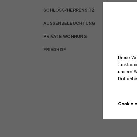
SCHLOSS/HERRENSITZ
AUSSENBELEUCHTUNG
PRIVATE WOHNUNG
FRIEDHOF
Diese We
funktion
unsere W
Drittanb
Cookie e