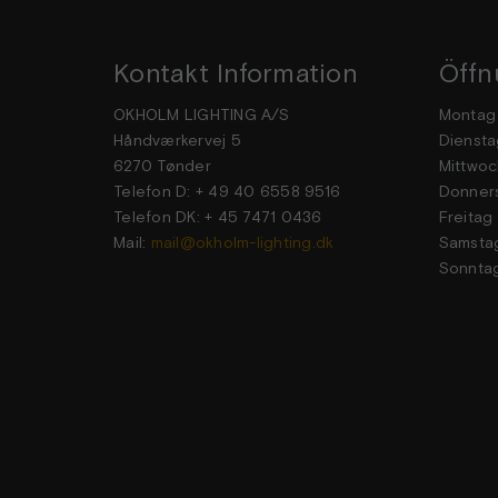
Kontakt Information
Öffn
OKHOLM LIGHTING A/S
Mon
Håndværkervej 5
Dien
6270 Tønder
Mittwoc
Telefon D: + 49 40 6558 9516
Donner
Telefon DK: + 45 7471 0436
Frei
Mail:
mail@okholm-lighting.dk
Sams
Sonn