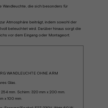
 Wandleuchte, die sich besonders für
e zur Atmosphäre beiträgt, indem sowohl der
voll beleuchtet wird. Darüber hinaus sorgt die
eichs vor dem Eingang oder Montageort.
RG WANDLEUCHTE OHNE ARM
ares Glas.
 254 mm. Schirm: 320 mm x 200 mm.
mm x 100 mm.
e. Fassung/Sockel: E27. 230V. Watt: 60 W.