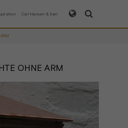


spiration
Carl Hansen & Søn
 ARM
HTE OHNE ARM