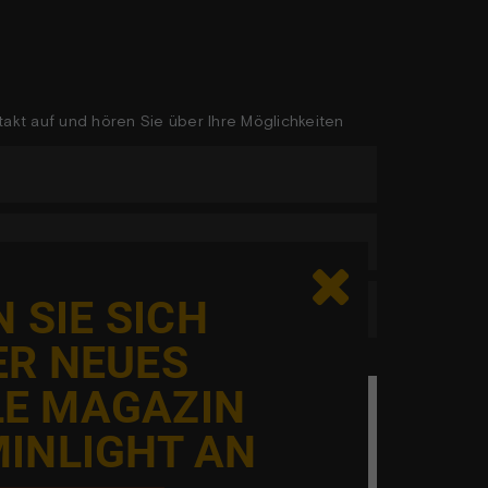
akt auf und hören Sie über Ihre Möglichkeiten

 SIE SICH
ER NEUES
LE MAGAZIN
eg er ikke en robot
INLIGHT AN