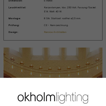
Dimension:
5 meter.
Leuchtmittel:
Kerzenlampen, klar, 250 Volt. Fassung/Sockel:
E14. Watt: 40 W.
Montage:
8 Stk. Stahlseil rostfrei ø2,5 mm.
Prüfung:
CE - Kennzeichnung.
Design:
Rønnow Architekten