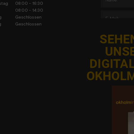
stag
08:00 - 16:30
tag
08:00 - 14:30
tag
Geschlossen
tag
Geschlossen
SEHEN
UNS
DIGITA
J
OKHOLM
Adgangen ti
har ac
foranstal
databes
elementet