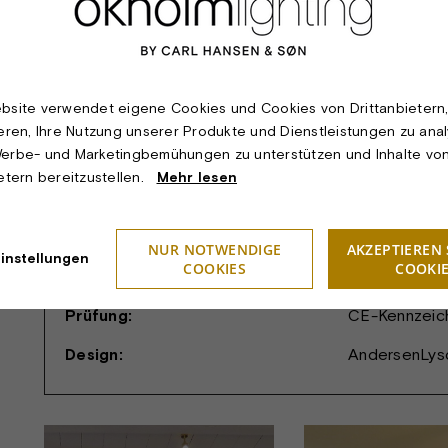
Lichttechnik:
Das Spot-Leuc
mit GU10 Refl
verschiedene
Werten und Di
bsite verwendet eigene Cookies und Cookies von Drittanbietern
ieren, Ihre Nutzung unserer Produkte und Dienstleistungen zu anal
Leuchte eine 
erbe- und Marketingbemühungen zu unterstützen und Inhalte vo
Beleuchtungs
ietern bereitzustellen.
Mehr lesen
Montage:
Für montage 
Schutzklasse:
I.
NUR NOTWENDIGE
AKZEPTIEREN 
instellungen
COOKIES
COOKI
Schutzart:
IP20.
Prüfung:
CE-Kennzeic
Design:
AndersenLys