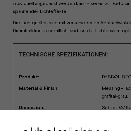
individuell angepasst werden kann – sei es zur Betonun
spannender Lichteffekte.
Die Lichtquellen sind mit verschiedenen Abstrahlwink
Dimmfunktionen erhältlich, sodass die Lichtqualität op
TECHNISCHE SPEZIFIKATIONEN:
Produkt:
DYBBØL DEC
Material & Finish:
Messing - lack
grafital-grau.
Dimension:
Schirm: Ø7,6c
Leuchtmittel:
Reflektorlamp
230 V.