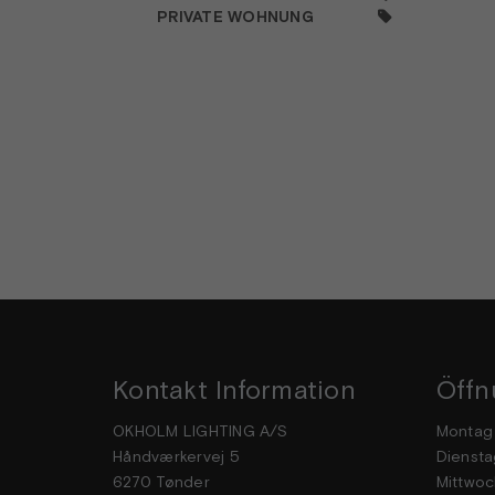
PRIVATE WOHNUNG
Kontakt Information
Öffn
OKHOLM LIGHTING A/S
Mon
Håndværkervej 5
Dien
6270 Tønder
Mittwoc