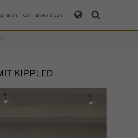


spiration
Carl Hansen & Søn
D
IT KIPPLED