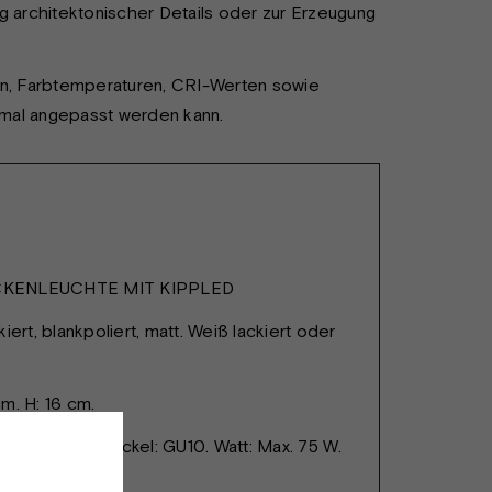
g architektonischer Details oder zur Erzeugung
eln, Farbtemperaturen, CRI-Werten sowie
timal angepasst werden kann.
KENLEUCHTE MIT KIPPLED
iert, blankpoliert, matt. Weiß lackiert oder
m. H: 16 cm.
e. Fassung/Sockel: GU10. Watt: Max. 75 W.