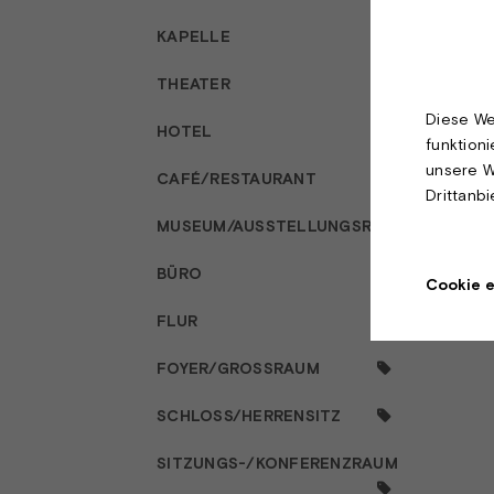
KAPELLE
THEATER
Diese We
HOTEL
funktion
unsere W
CAFÉ/RESTAURANT
Drittanb
MUSEUM/AUSSTELLUNGSRAUM
BÜRO
Cookie e
FLUR
FOYER/GROSSRAUM
SCHLOSS/HERRENSITZ
SITZUNGS-/KONFERENZRAUM