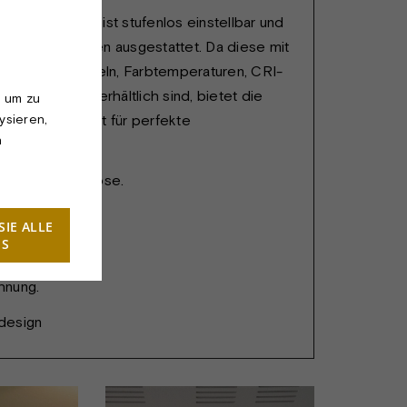
htengehäuse ist stufenlos einstellbar und
ektorlichtquellen ausgestattet. Da diese mit
n Abstrahlwinkeln, Farbtemperaturen, CRI-
mmfunktionen erhältlich sind, bietet die
, um zu
ysieren,
hohe Flexibilität für perfekte
n
lösungen.
auf PL-Steckdose.
SIE ALLE
ES
hnung.
design