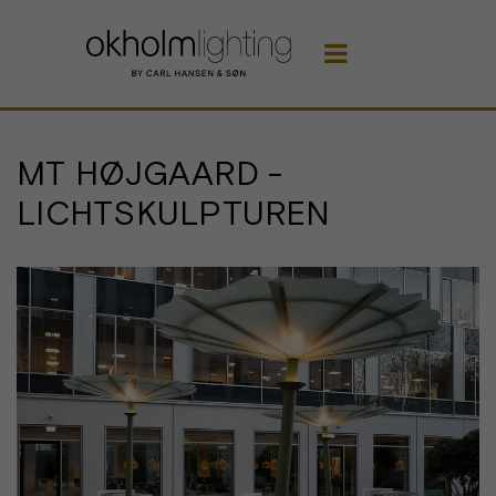

MT HØJGAARD -
LICHTSKULPTUREN