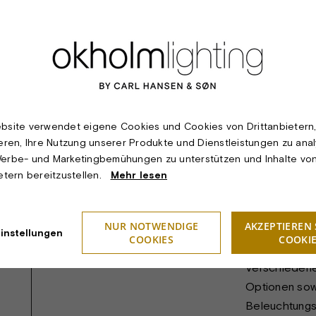
TECHNISCHE SPEZIFIKATIONEN:
Produkt:
DYBBØL LIN
bsite verwendet eigene Cookies und Cookies von Drittanbietern
Material & Finish:
Messing, lacki
ieren, Ihre Nutzung unserer Produkte und Dienstleistungen zu anal
Dimension:
Länge 130 cm
erbe- und Marketingbemühungen zu unterstützen und Inhalte vo
100 cm. 2- ge
ietern bereitzustellen.
Mehr lesen
Leuchtmittel:
2-8 Halogen 
Watt: Max. 75
NUR NOTWENDIGE
AKZEPTIEREN 
instellungen
COOKIES
COOKI
Lichttechnik:
Direkt nach u
Verschiedene
Optionen sow
Beleuchtungsl