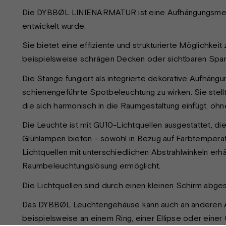
Die DYBBØL LINIENARMATUR ist eine Aufhängungsmeth
entwickelt wurde.
Sie bietet eine effiziente und strukturierte Möglichke
beispielsweise schrägen Decken oder sichtbaren Spar
Die Stange fungiert als integrierte dekorative Aufhän
schienengeführte Spotbeleuchtung zu wirken. Sie stell
die sich harmonisch in die Raumgestaltung einfügt, ohn
Die Leuchte ist mit GU10-Lichtquellen ausgestattet, d
Glühlampen bieten – sowohl in Bezug auf Farbtempera
Lichtquellen mit unterschiedlichen Abstrahlwinkeln erhäl
Raumbeleuchtungslösung ermöglicht.
Die Lichtquellen sind durch einen kleinen Schirm abges
Das DYBBØL Leuchtengehäuse kann auch an anderen 
beispielsweise an einem Ring, einer Ellipse oder einer O