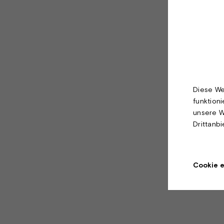
Diese We
funktion
unsere W
Drittanb
Cookie e