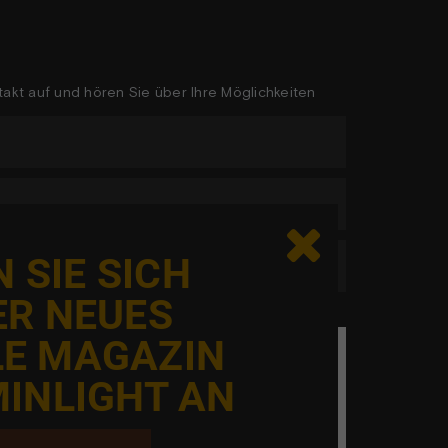
akt auf und hören Sie über Ihre Möglichkeiten

 SIE SICH
ER NEUES
LE MAGAZIN
eg er ikke en robot
INLIGHT AN
l elementet er blevet begrænset, da du ikke