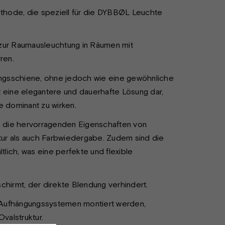
ode, die speziell für die DYBBØL Leuchte
it zur Raumausleuchtung in Räumen mit
ren.
gungsschiene, ohne jedoch wie eine gewöhnliche
t eine elegantere und dauerhafte Lösung dar,
e dominant zu wirken.
ie die hervorragenden Eigenschaften von
tur als auch Farbwiedergabe. Zudem sind die
tlich, was eine perfekte und flexible
chirmt, der direkte Blendung verhindert.
Aufhängungssystemen montiert werden,
valstruktur.