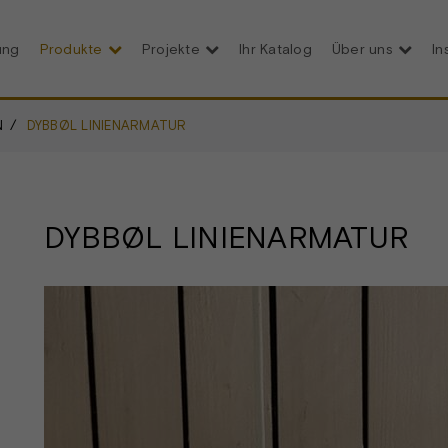
ung
Produkte
Projekte
Ihr Katalog
Über uns
In
N
DYBBØL LINIENARMATUR
DYBBØL LINIENARMATUR