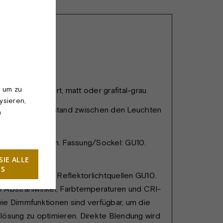
IENARMATUR
, um zu
ert - blankpoliert, matt oder grafital-grau
ysieren,
. - 730 cm. Abstand zwischen den Leuchten
n
teilte Stange
Reflektorlampen. Fassung/Sockel: GU10.
 W. 230 V
SIE ALLE
ES
nten strahlende Reflektorlichtquellen GU10.
 Abstrahlwinkel, Farbtemperaturen und CRI-
ie Dimmfunktionen sind verfügbar, um die
ösung zu optimieren. Direkte Blendung wird