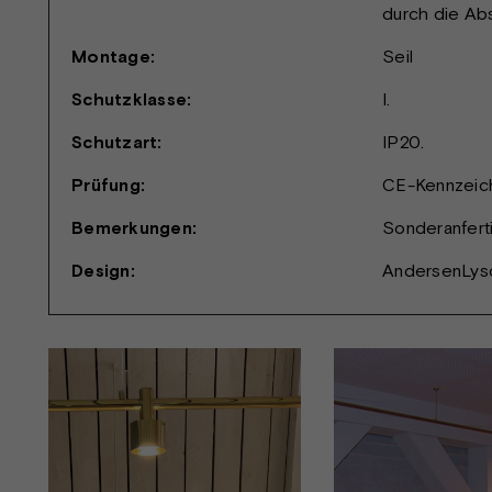
durch die Abs
Montage:
Seil
Schutzklasse:
I.
Schutzart:
IP20.
Prüfung:
CE-Kennzeic
Bemerkungen:
Sonderanfert
Design:
AndersenLys