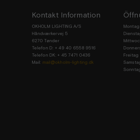
Kontakt Information
Öffn
OKHOLM LIGHTING A/S
Mon
Håndværkervej 5
Dien
6270 Tønder
Mittwoc
Telefon D: + 49 40 6558 9516
Donner
Telefon DK: + 45 7471 0436
Frei
Mail:
mail@okholm-lighting.dk
Sams
Sonn