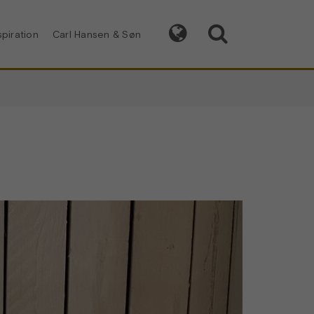


spiration
Carl Hansen & Søn