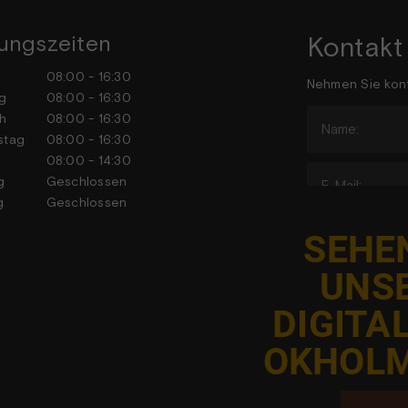
ungszeiten
Kontakt
tag
08:00 - 16:30
Nehmen Sie kont
stag
08:00 - 16:30
h
08:00 - 16:30
stag
08:00 - 16:30
tag
08:00 - 14:30
tag
Geschlossen
tag
Geschlossen
SEHEN
UNS
DIGITA
J
OKHOLM
Adgangen ti