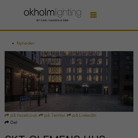

Nyheder
på facebook
på Twitter
på LinkedIn



Del
