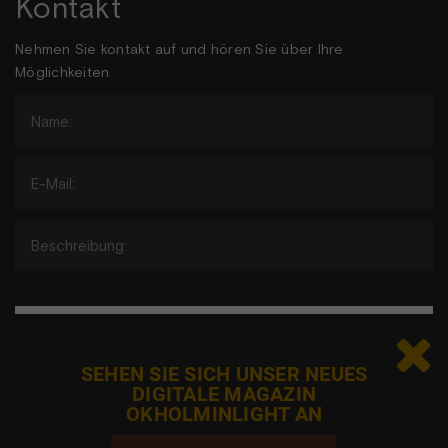
Kontakt
Nehmen Sie kontakt auf und hören Sie über Ihre
Möglichkeiten

Jeg er ikke en robot
SEHEN SIE SICH UNSER NEUES
DIGITALE MAGAZIN
OKHOLMINLIGHT AN
Adgangen til elementet er blevet begrænset, da