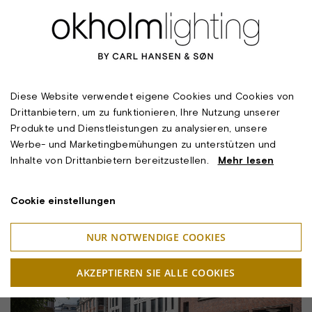
Gerade im Zusammenspiel von Konstruktion, Materialien und
Licht liegt die besondere Stärke der Transformation. Die
Schwere des Betons wird nicht verleugnet, sondern
Diese Website verwendet eigene Cookies und Cookies von
gemildert und aktiviert. Das Licht hebt den Charakter der
Drittanbietern, um zu funktionieren, Ihre Nutzung unserer
Räume hervor, ohne sie zu dominieren, und der Innenraum
Produkte und Dienstleistungen zu analysieren, unsere
gewinnt eine Identität, die zugleich präzise und einladend
Werbe- und Marketingbemühungen zu unterstützen und
ist. Die geschlossene Effizienz des ehemaligen
Inhalte von Drittanbietern bereitzustellen.
Mehr lesen
Bankgebäudes ist einer sinnlicheren und menschlicheren
Raumerfahrung gewichen.
Cookie einstellungen
NUR NOTWENDIGE COOKIES
AKZEPTIEREN SIE ALLE COOKIES